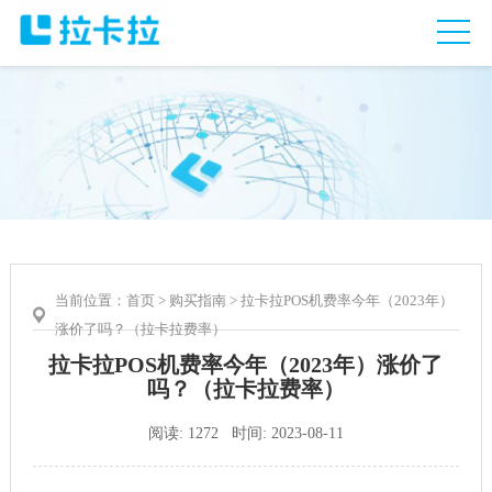
当前位置：
首页
>
购买指南
> 拉卡拉POS机费率今年（2023年）
涨价了吗？（拉卡拉费率）
拉卡拉POS机费率今年（2023年）涨价了
吗？（拉卡拉费率）
阅读: 1272 时间: 2023-08-11