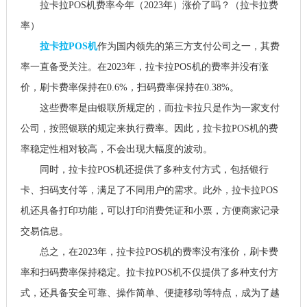
拉卡拉POS机费率今年（2023年）涨价了吗？（拉卡拉费
率）
拉卡拉POS机
作为国内领先的第三方支付公司之一，其费
率一直备受关注。在2023年，拉卡拉POS机的费率并没有涨
价，刷卡费率保持在0.6%，扫码费率保持在0.38%。
这些费率是由银联所规定的，而拉卡拉只是作为一家支付
公司，按照银联的规定来执行费率。因此，拉卡拉POS机的费
率稳定性相对较高，不会出现大幅度的波动。
同时，拉卡拉POS机还提供了多种支付方式，包括银行
卡、扫码支付等，满足了不同用户的需求。此外，拉卡拉POS
机还具备打印功能，可以打印消费凭证和小票，方便商家记录
交易信息。
总之，在2023年，拉卡拉POS机的费率没有涨价，刷卡费
率和扫码费率保持稳定。拉卡拉POS机不仅提供了多种支付方
式，还具备安全可靠、操作简单、便捷移动等特点，成为了越