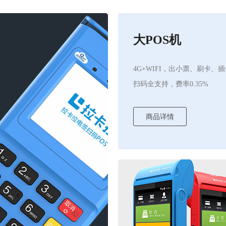
大POS机
4G+WIFI，出小票、刷卡、
扫码全支持，费率0.35%
商品详情
和