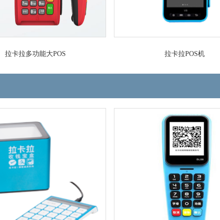
拉卡拉多功能大POS
拉卡拉POS机