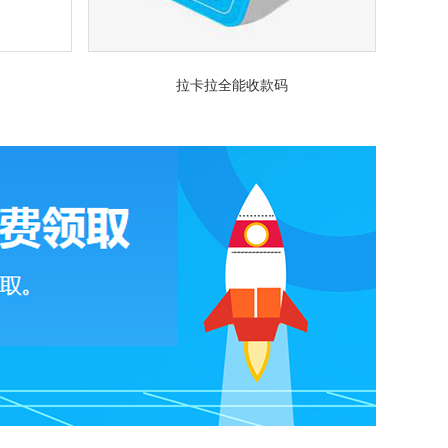
拉卡拉全能收款码