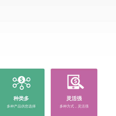
种类多
灵活强
多种产品供您选择
多种方式，灵活强