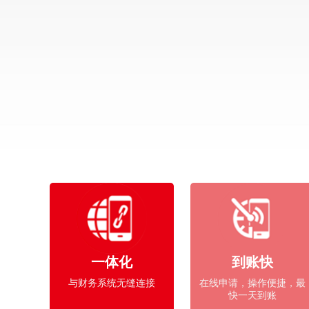
一体化
到账快
与财务系统无缝连接
在线申请，操作便捷，最
快一天到账