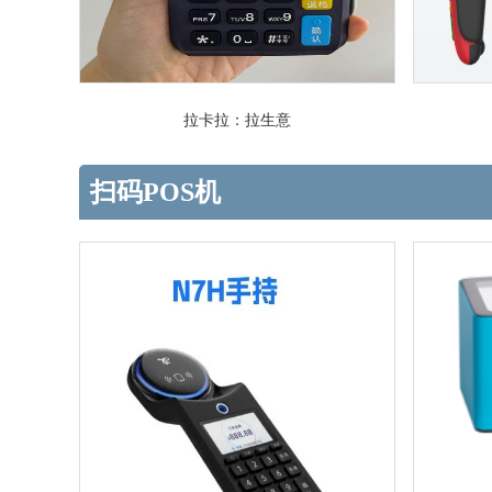
拉卡拉：拉生意
重庆市渝北区2026年个人商户办理POS机全流
扫码POS机
程：拉卡拉POS机官网申请入口一览
重庆市万州区拉卡拉POS机官网申请靠谱吗？