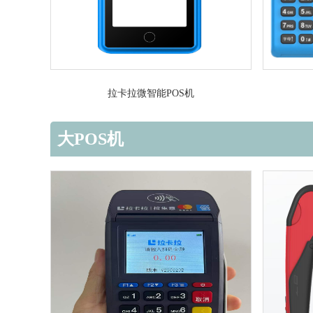
什么？可免费申请办理吗？
拉卡拉微智能POS机
大POS机
重庆市万盛区申请拉卡拉POS机需要哪些材料
2026年最新资料清单