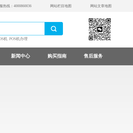
热线：4000860036
网站栏目地图
网站文章地图
OS机
POS机办理
新闻中心
购买指南
售后服务