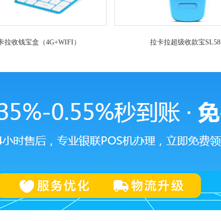
卡拉收钱宝盒（4G+WIFI）
拉卡拉超级收款宝SL58