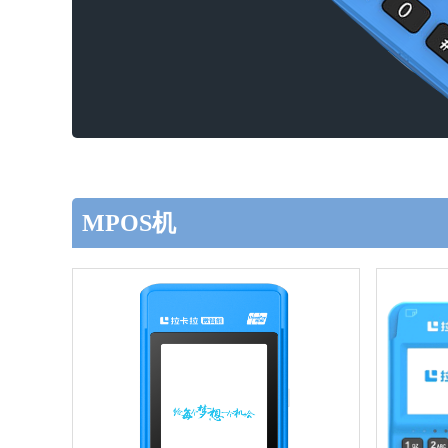
重庆市九龙坡拉卡拉POS机在线申请方法：找
拉卡拉官网-选择机型-确定费用-填写收货地址
MPOS机
货激活
重庆市万盛区新手首次办理拉卡拉POS机政策