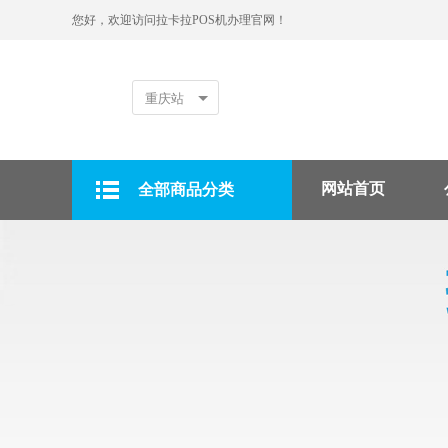
您好，欢迎访问拉卡拉POS机办理官网！
重庆站
网站首页
全部商品分类