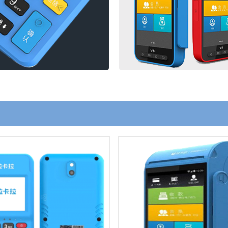
到
-收
是