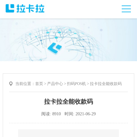
当前位置：
首页
>
产品中心
>
扫码POS机
> 拉卡拉全能收款码
拉卡拉全能收款码
阅读: 8910 时间: 2021-06-29