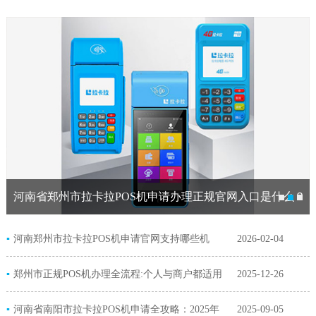
河南省郑州市拉卡拉POS机申请办理正规官网入口是什么？
▪
河南郑州市拉卡拉POS机申请官网支持哪些机
2026-02-04
▪
型？领取后如何激活使用？
郑州市正规POS机办理全流程:个人与商户都适用
2025-12-26
▪
河南省南阳市拉卡拉POS机申请全攻略：2025年
2025-09-05