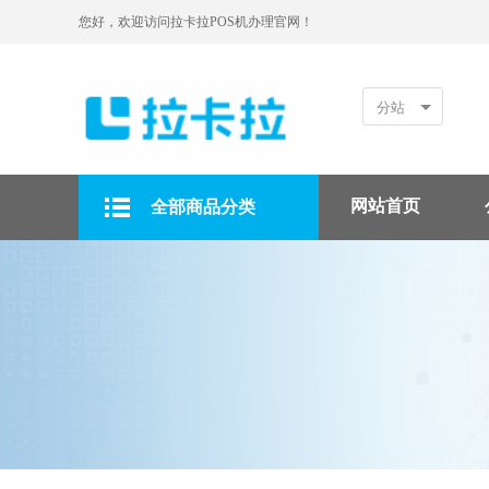
您好，欢迎访问拉卡拉POS机办理官网！
分站
网站首页
全部商品分类