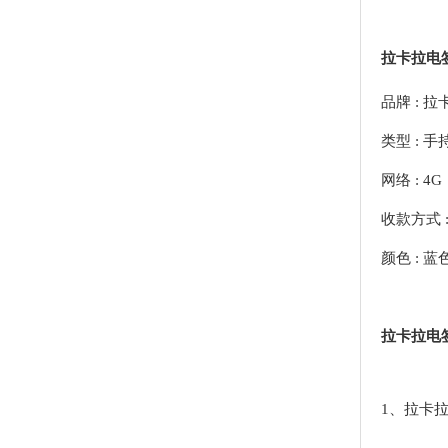
拉卡拉电
品牌 : 拉
类型 : 手
网络 : 4
收款方式 
颜色 : 蓝
拉卡拉电
1、拉卡