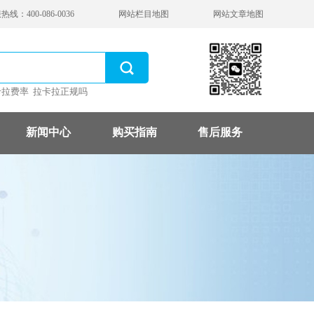
线：400-086-0036
网站栏目地图
网站文章地图
卡拉费率
拉卡拉正规吗
新闻中心
购买指南
售后服务