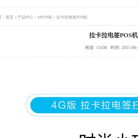
置：
首页
>
产品中心
>
MPOS机
> 拉卡拉电签POS机
拉卡拉电签POS机
阅读: 15430 时间: 2021-06-