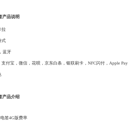
签产品说明
卡拉
持式
G，蓝牙
: 支付宝，微信，花呗，京东白条，银联刷卡，NFC闪付，Apple Pa
色
签产品介绍
拉电签4G版费率