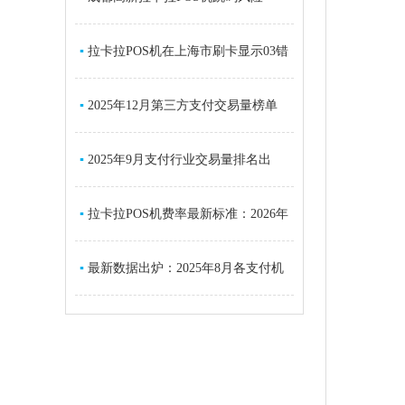
+2026正规
▪
拉卡拉POS机在上海市刷卡显示03错
误码
▪
2025年12月第三方支付交易量榜单
出炉：拉
▪
2025年9月支付行业交易量排名出
炉：总交
▪
拉卡拉POS机费率最新标准：2026年
官网公
▪
最新数据出炉：2025年8月各支付机
构交易