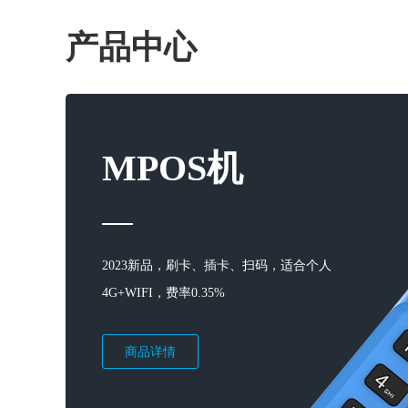
产品中心
MPOS机
2023新品，刷卡、插卡、扫码，适合个人
4G+WIFI，费率0.35%
商品详情