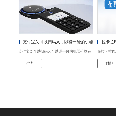
支付宝又可以扫码又可以碰一碰的机器
拉卡拉
多少钱？怎么买？
有哪些
支付宝既可以扫码又可以碰一碰的机器价格在
在拉卡拉P
98元至299元不等，购买方式包括线……
主要包括拉
详情+
详情+