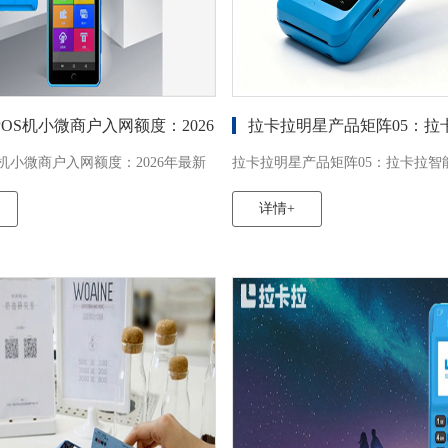
OS机小微商户入网额度：2026
拉卡拉明星产品矩阵05：拉
笔 / 单日限额 + 提额全攻略
POS机Pro
S机小微商户入网额度：2026年最新
拉卡拉明星产品矩阵05：拉卡拉智能P
限额+提额全攻略核心结论：……
办理条件如果有营业执照：提供营
详情+