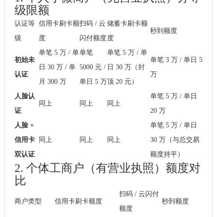
级限额
认证等
信用卡刷卡额
扫码 / 云
储蓄卡刷卡额
秒到额度
级
度
闪付额度
度
单笔 5 万 / 单
单笔
单笔 5 万 / 单
初始未
单笔 3 万 / 单日 5
日 30 万 / 单
5000 元 /
日 30 万（封
认证
万
月 300 万
单日 5 万
顶 20 元）
人脸认
单笔 5 万 / 单日
同上
同上
同上
证
20 万
人脸 +
单笔 5 万 / 单日
信用卡
同上
同上
同上
30 万（与总交易
双认证
额度持平）
2. 个体工商户（有营业执照）额度对
比
扫码 / 云闪付
商户类型
信用卡刷卡额度
秒到额度
额度