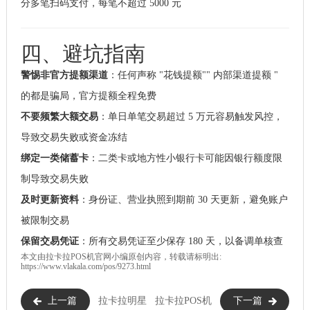
分多笔扫码支付，每笔不超过 5000 元
四、避坑指南
警惕非官方提额渠道
：任何声称 "花钱提额"" 内部渠道提额 "
的都是骗局，官方提额全程免费
不要频繁大额交易
：单日单笔交易超过 5 万元容易触发风控，
导致交易失败或资金冻结
绑定一类储蓄卡
：二类卡或地方性小银行卡可能因银行额度限
制导致交易失败
及时更新资料
：身份证、营业执照到期前 30 天更新，避免账户
被限制交易
保留交易凭证
：所有交易凭证至少保存 180 天，以备调单核查
本文由
拉卡拉POS机
官网小编原创内容，转载请标明出:
https://www.vlakala.com/pos/9273.html
上一篇
拉卡拉明星
拉卡拉POS机
下一篇