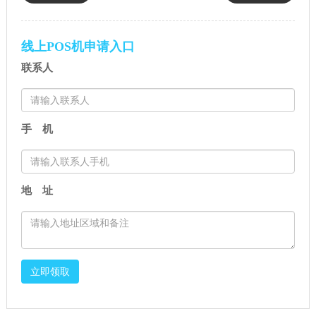
产品矩阵05：拉卡拉智能POS机
信用卡刷卡费率：拉卡拉官方
Pro
标准0.6% 无封顶长期稳定
线上POS机申请入口
（2026完整版正文）
联系人
手 机
地 址
立即领取