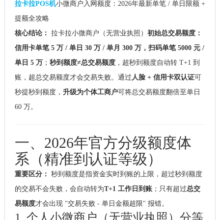
拉卡拉POS机
小微商户入网额度：2026年最新单笔 / 单日限额 +
提额全攻略
核心结论：
拉卡拉小微商户（无营业执照）
初始总交易额度：
信用卡单笔 5 万 / 单日 30 万 / 单月 300 万，扫码单笔 5000 元 /
单日 5 万
；
秒到额度≠总交易额度
，超秒到额度自动转 T+1 到
账，超总交易额度才会交易失败。通过
人脸 + 信用卡双认证
可
秒提秒到额度，
升级为个体工商户
可将总交易额度翻倍至单日
60 万。
一、2026年官方分级额度体
系（精准到认证等级）
重要区分：
秒到额度是指资金实时到账的上限，超过秒到额度
的交易不会失败，会自动转为
T+1 工作日到账
；只有超过
总交
易额度
才会出现 "交易失败 - 单日金额超限" 报错
。
1. 个人小微商户（无营业执照）分等