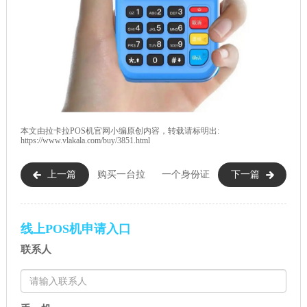
本文由
拉卡拉POS机
官网小编原创内容，转载请标明出:
https://www.vlakala.com/buy/3851.html
上一篇
购买一台拉
一个身份证
下一篇
卡拉POS机要花多少钱？
可以注册几台拉卡拉POS机？
线上POS机申请入口
联系人