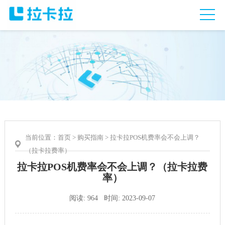
当前位置：
首页
>
购买指南
> 拉卡拉POS机费率会不会上调？
（拉卡拉费率）
拉卡拉POS机费率会不会上调？（拉卡拉费
率）
阅读: 964 时间: 2023-09-07