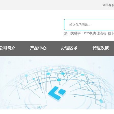
全国客服热
热门关键字：
POS机办理流程
拉
公司简介
产品中心
办理区域
代理政策