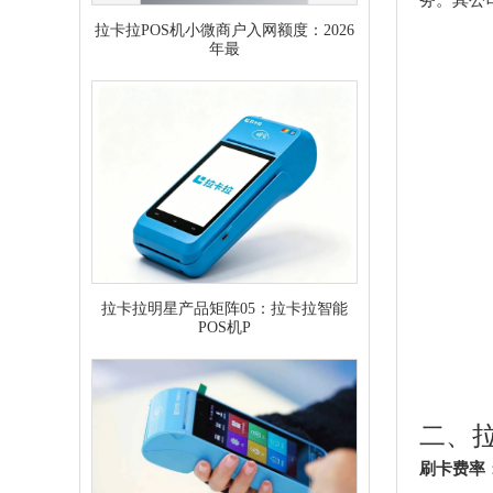
务。其公
拉卡拉POS机小微商户入网额度：2026
年最
拉卡拉明星产品矩阵05：拉卡拉智能
POS机P
二、拉
刷卡费率