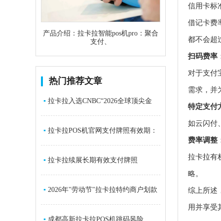
信用卡标
借记卡费
产品介绍：拉卡拉智能pos机pro：聚合
都不会超
支付、
扫码费率
对于支付
热门推荐文章
需求，并
▪
拉卡拉入选CNBC“2026全球顶尖金
特定支付
如云闪付
融科技
▪
拉卡拉POS机官网支付牌照有效期：
费率调整
拉卡拉有
2026年5
▪
拉卡拉续展长期有效支付牌照
略。
▪
2026年"劳动节"拉卡拉特约商户划款
综上所述
用并享受
通知
▪
成都高新拉卡拉POS机跳码风险