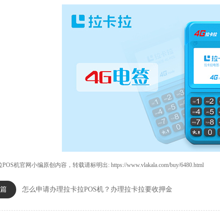
POS机
官网小编原创内容，转载请标明出:
https://www.vlakala.com/buy/6480.html
篇
怎么申请办理拉卡拉POS机？办理拉卡拉要收押金