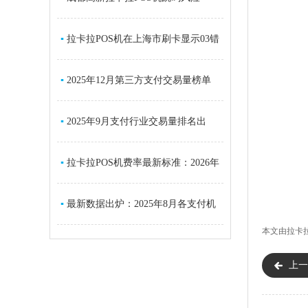
+2026正规
▪
拉卡拉POS机在上海市刷卡显示03错
误码
▪
2025年12月第三方支付交易量榜单
出炉：拉
▪
2025年9月支付行业交易量排名出
炉：总交
▪
拉卡拉POS机费率最新标准：2026年
官网公
▪
最新数据出炉：2025年8月各支付机
本文由
拉卡拉
构交易
上一
吗？