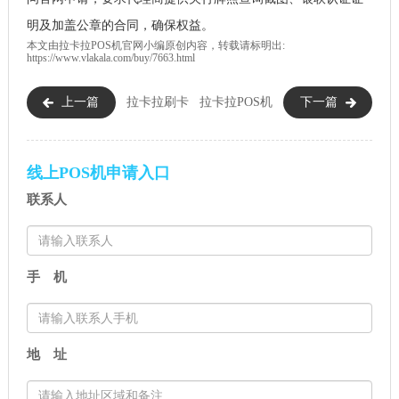
明及加盖公章的合同，确保权益。
本文由
拉卡拉POS机
官网小编原创内容，转载请标明出:
https://www.vlakala.com/buy/7663.html
上一篇
拉卡拉刷卡
拉卡拉POS机
下一篇
POS机是正规的吗？有哪些资质
正常费率是多少？2025年最新
能证明？
说明
线上POS机申请入口
联系人
手 机
地 址