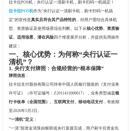
拉卡拉
POS机：央行认证一清刷卡机，刷卡扫码一机搞定！
拉卡拉POS机
作为“央行认证一清刷卡机，刷卡扫码一机搞
定”的宣传是
真实且符合其产品特性的
，但用户需结合具体机
型、资质验证及使用场景综合判断。以下从
核心优势、资质验
证、适用场景、潜在风险
四个维度展开分析，并提供实用操作
建议：
一、核心优势：为何称“央行认证一
清机”？
1. 央行支付牌照：合规经营的“根本保障”
牌照信息
：
拉卡拉支付股份有限公司持有中国人民银行颁发的《支付业务
许可证》（许可证编号：Z2011411000017），业务类型涵盖
银
行卡收单（全国范围）、互联网支付、移动电话支付
，有效期
至2026年5月2日。
“一清机”定义
：
“一清”指资金清算由银联或央行直接完成，用户刷卡后资金先