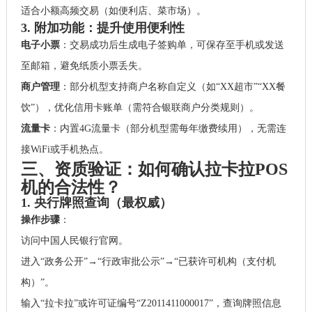
适合小额高频交易（如便利店、菜市场）。
3. 附加功能：提升使用便利性
电子小票
：交易成功后生成电子签购单，可保存至手机或发送
至邮箱，避免纸质小票丢失。
商户管理
：部分机型支持商户名称自定义（如“XX超市”“XX餐
饮”），优化信用卡账单（需符合银联商户分类规则）。
流量卡
：内置4G流量卡（部分机型需每年缴费续用），无需连
接WiFi或手机热点。
三、资质验证：如何确认拉卡拉POS
机的合法性？
1. 央行牌照查询（最权威）
操作步骤
：
访问中国人民银行官网。
进入“政务公开”→“行政审批公示”→“已获许可机构（支付机
构）”。
输入“拉卡拉”或许可证编号“Z2011411000017”，查询牌照信息