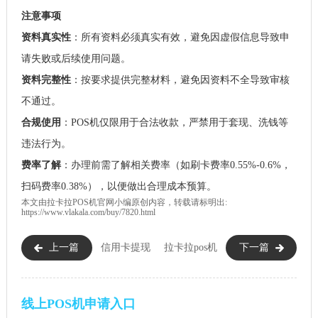
注意事项
资料真实性
：所有资料必须真实有效，避免因虚假信息导致申
请失败或后续使用问题。
资料完整性
：按要求提供完整材料，避免因资料不全导致审核
不通过。
合规使用
：POS机仅限用于合法收款，严禁用于套现、洗钱等
违法行为。
费率了解
：办理前需了解相关费率（如刷卡费率0.55%-0.6%，
扫码费率0.38%），以便做出合理成本预算。
本文由
拉卡拉POS机
官网小编原创内容，转载请标明出:
https://www.vlakala.com/buy/7820.html
上一篇
信用卡提现
拉卡拉pos机
下一篇
只能用POS机刷卡消费吗？
购买多少钱?怎么判断买的是正
品？
线上POS机申请入口