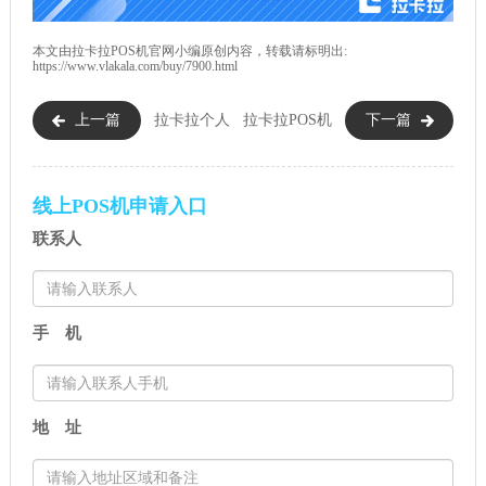
本文由
拉卡拉POS机
官网小编原创内容，转载请标明出:
https://www.vlakala.com/buy/7900.html
上一篇
拉卡拉个人
拉卡拉POS机
下一篇
POS机好用么?一分钟教你如何
标准费率是多少？交易5万元扣
快速申请办理!
多少手续费？
线上POS机申请入口
联系人
手 机
地 址