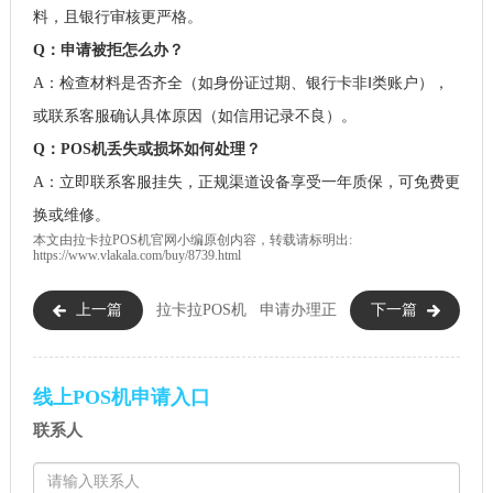
料，且银行审核更严格。
Q：申请被拒怎么办？
A：检查材料是否齐全（如身份证过期、银行卡非Ⅰ类账户），
或联系客服确认具体原因（如信用记录不良）。
Q：POS机丢失或损坏如何处理？
A：立即联系客服挂失，正规渠道设备享受一年质保，可免费更
换或维修。
本文由
拉卡拉POS机
官网小编原创内容，转载请标明出:
https://www.vlakala.com/buy/8739.html
上一篇
拉卡拉POS机
申请办理正
下一篇
免费申请靠谱吗？2026年申请
规拉卡拉一清pos机收费吗?免费
安全条件与正规流程
领取真相
线上POS机申请入口
https://www.vlakala.com
联系人