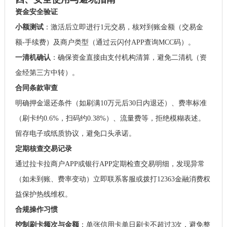
资金安全验证
小额测试
：激活后立即进行1元交易，核对到账金额（交易金
额-手续费）及商户类型（通过云闪付APP查询MCC码）。
一清机确认
：确保资金直接由支付机构清算，避免二清机（资
金经第三方中转）。
合同条款审查
明确押金退还条件（如刷满10万元后30日内退还）、费率标准
（刷卡约0.6%，扫码约0.38%）、流量费等，拒绝模糊表述。
留存电子或纸质协议，避免口头承诺。
定期核查交易记录
通过拉卡拉商户APP或银行APP定期检查交易明细，发现异常
（如未到账、费率变动）立即联系客服或拨打12363金融消费权
益保护热线维权。
合规操作习惯
控制刷卡频次与金额
：单张信用卡单日刷卡不超过3次，避免整