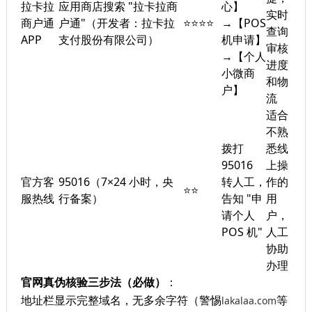
拉卡拉
应用商店搜索 "拉卡拉商
心】
实时
商户通
户通"（开发者：拉卡拉
⭐⭐⭐⭐
→【POS
查询
APP
支付股份有限公司）
机申请】
审核
→【个人
进度
小微商
和物
户】
流
适合
不熟
拨打
悉线
95016
上操
官方客
95016（7×24 小时，央
转人工，
作的
⭐⭐
服热线
行备案）
告知 "申
用
请个人
户，
POS 机"
人工
协助
办理
官网真伪核验三步法（必做）
：
地址栏显示完整域名，无多余字符（警惕
等
lakalaa.com