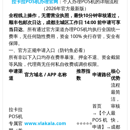
拉卡拉POS机办理官网
：个人办理POS机的详细流程
（2026年官方最新版）
全程线上操作，无需营业执照，最快10分钟审核通过，
顺丰包邮次日达，成都主城区工作日 14:00 前申请可享
当日达
。所有通过官方渠道办理POS机均执行全国统一
费率，无任何隐性费用，资金 100% 央行存管，安全有
保障。
一、官方正规申请入口（防钓鱼必看）
所有非以下入口均存在费率暴涨、押金不退、资金截留
等风险，代理商无任何私自收费或调价权限。
申请渠
推荐指
核心
官方域名 / APP 名称
申请路径
道
数
优势
流程
最简
洁，
首页
审核
拉卡拉
→【个人
最
POS机
POS 机
快，
专属官
www.vlakala.com
⭐⭐⭐⭐⭐
申请】→
成都