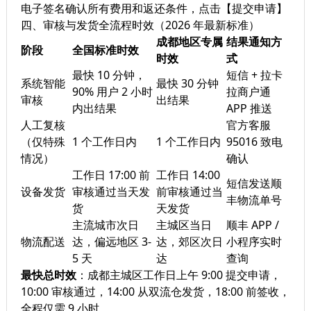
电子签名确认所有费用和返还条件，点击【提交申请】
四、审核与发货全流程时效（2026 年最新标准）
成都地区专属
结果通知方
阶段
全国标准时效
时效
式
最快 10 分钟，
短信 + 拉卡
系统智能
最快 30 分钟
90% 用户 2 小时
拉商户通
审核
出结果
内出结果
APP 推送
人工复核
官方客服
（仅特殊
1 个工作日内
1 个工作日内
95016 致电
情况）
确认
工作日 17:00 前
工作日 14:00
短信发送顺
设备发货
审核通过当天发
前审核通过当
丰物流单号
货
天发货
主流城市次日
主城区当日
顺丰 APP /
物流配送
达，偏远地区 3-
达，郊区次日
小程序实时
5 天
达
查询
最快总时效
：成都主城区工作日上午 9:00 提交申请，
10:00 审核通过，14:00 从双流仓发货，18:00 前签收，
全程仅需 9 小时。