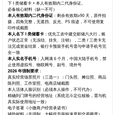
下 Ⅰ 类储蓄卡 + 本人有效期内二代身份证。
必备核心材料（缺一不可）
本人有效期内二代身份证
：剩余有效期≥90 天，原件拍
摄，四角完整，无遮挡、反光、PS 痕迹，不可使用复
印件或截图
本人名下 Ⅰ 类储蓄卡
：优先工农中建交邮储六大行，账
户状态正常（无冻结、挂失、注销），二类 / 三类卡无
法完成资金结算，银行卡预留手机号需与申请手机号完
全一致
本人实名手机号
：入网满 6 个月，中国大陆手机号，禁
止使用虚拟号、物联网号、副号、境外号
2026 年强制要求
：
真实经营场景照片（三选一）：门头照、摊位照、商品
陈列照、工作室照、电商店铺截图
本人活体人脸识别（必须本人操作，不可代办）
精确到门牌号的经营地址（系统北斗定位核验，需与机
具实际使用地址一致）
电子签署《小微商户经营承诺书》
辅助材料（非强制，大幅提升审核速度和交易额度）