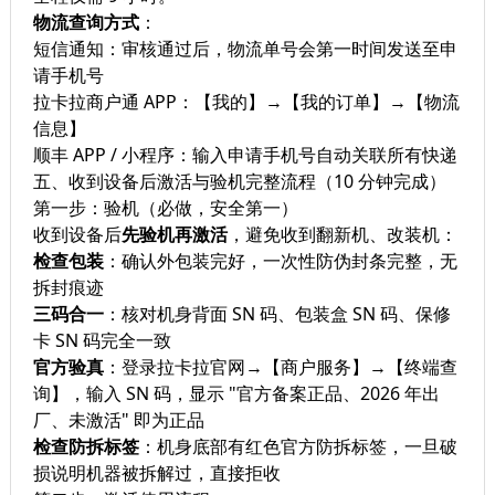
物流查询方式
：
短信通知：审核通过后，物流单号会第一时间发送至申
请手机号
拉卡拉商户通 APP：【我的】→【我的订单】→【物流
信息】
顺丰 APP / 小程序：输入申请手机号自动关联所有快递
五、收到设备后激活与验机完整流程（10 分钟完成）
第一步：验机（必做，安全第一）
收到设备后
先验机再激活
，避免收到翻新机、改装机：
检查包装
：确认外包装完好，一次性防伪封条完整，无
拆封痕迹
三码合一
：核对机身背面 SN 码、包装盒 SN 码、保修
卡 SN 码完全一致
官方验真
：登录拉卡拉官网→【商户服务】→【终端查
询】，输入 SN 码，显示 "官方备案正品、2026 年出
厂、未激活" 即为正品
检查防拆标签
：机身底部有红色官方防拆标签，一旦破
损说明机器被拆解过，直接拒收