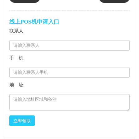
靠谱吗？正规一清机免费办
刷卡POS机：结算人身份证 +
理！
收款银行卡即可申请（2026年
线上POS机申请入口
官方最新版）
联系人
手 机
地 址
立即领取