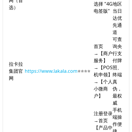
网（首
选择 "4G
地区
选）
电签版"
当日
达优
先通
道
可查
首页
询央
→【商户
行支
服务】
付牌
拉卡拉
→【POS
照、
集团官
https://www.lakala.com
⭐⭐⭐⭐
机申领】
终端
网
→【个人
真
小微商
伪，
户】
最权
威
手机
注册登录
端操
→首页
作便
【产品中
捷，