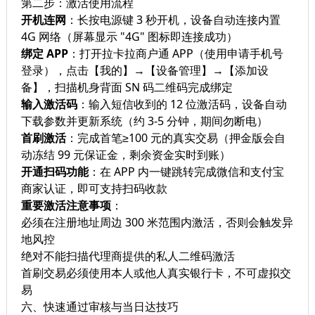
第二步：激活使用流程
开机连网
：长按电源键 3 秒开机，设备自动连接内置
4G 网络（屏幕显示 "4G" 图标即连接成功）
绑定 APP
：打开拉卡拉商户通 APP（使用申请手机号
登录），点击【我的】→【设备管理】→【添加设
备】，扫描机身背面 SN 码二维码完成绑定
输入激活码
：输入短信收到的 12 位激活码，设备自动
下载参数并更新系统（约 3-5 分钟，期间勿断电）
首刷激活
：完成首笔≥100 元的真实交易（押金版会自
动冻结 99 元保证金，剩余资金实时到账）
开通扫码功能
：在 APP 内一键跳转完成微信和支付宝
商家认证，即可支持扫码收款
重要激活注意事项
：
必须在注册地址周边 300 米范围内激活，否则会触发异
地风控
绝对不能扫描代理商提供的私人二维码激活
首刷交易必须使用本人或他人真实银行卡，不可虚拟交
易
六、快速通过审核与当日达技巧