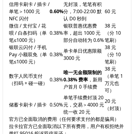
信用卡刷卡 / 插卡 /
无封顶，笔笔有积
单笔＞1000 元
0.60%
分，7:00-22:00 默
60 元
NFC 闪付
认 D0 秒到
微信 / 支付宝 / 花
银联普惠优惠费
38 元
呗 / 白条扫码（单
0.38%
率，超出 1000 元
（分 10
笔≤1000 元）
部分自动转为 0.6%
笔刷）
银联云闪付 / 手机
38 元
单卡单日优惠限额
Pay 小额双免（单
0.38%
（分 10
3000 元
笔≤1000 元）
笔刷）
38 元
唯一无金额限制的
数字人民币支付
（单笔 1
0.38%
0.38% 费率
，新用
（扫码 + 碰一碰）
万元也
户首月 0 手续费
可）
单笔手续费封顶 20
20 元
储蓄卡刷卡 / 插卡
0.50%
元，交易＞4000 元
（封顶）
统一收 20 元
官方已全面取消的费用（任何要求支付的都是骗局）
拉卡拉官方已全面取消以下所有费用，用户有权拒绝并
拨打 95016 投诉双倍返还：