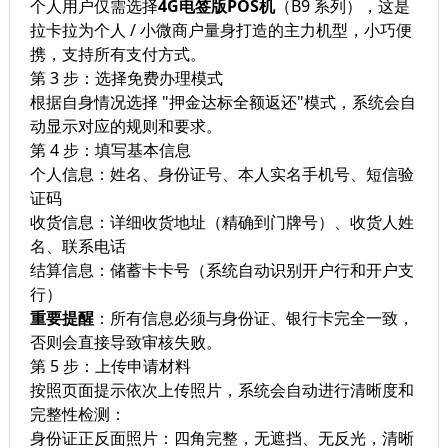
个人用户仅需选择
4G电签版POS机
（B9 系列），这是
拉卡拉为个人 / 小微商户量身打造的主力机型，小巧便
携，支持所有支付方式。
第 3 步：选择免费办理模式
根据自身情况选择 "押金达标全额返还"模式，系统会自
动显示对应的规则和要求。
第 4 步：填写基本信息
个人信息：姓名、身份证号、本人实名手机号、短信验
证码
收货信息：详细收货地址（精确到门牌号）、收货人姓
名、联系电话
结算信息：储蓄卡卡号（系统自动识别开户行和开户支
行）
重要提醒
：所有信息必须与身份证、银行卡完全一致，
否则会直接导致审核失败。
第 5 步：上传申请材料
按照页面提示依次上传照片，系统会自动进行清晰度和
完整性检测：
身份证正反面照片：四角完整，无遮挡、无反光，清晰