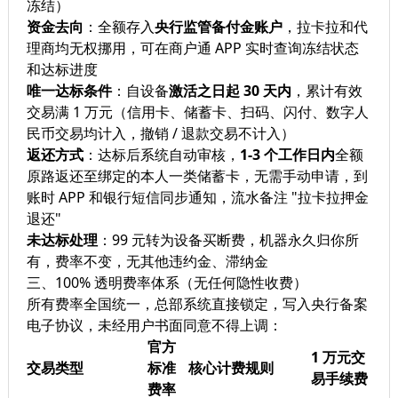
冻结）
资金去向
：全额存入
央行监管备付金账户
，拉卡拉和代
理商均无权挪用，可在商户通 APP 实时查询冻结状态
和达标进度
唯一达标条件
：自设备
激活之日起 30 天内
，累计有效
交易满 1 万元（信用卡、储蓄卡、扫码、闪付、数字人
民币交易均计入，撤销 / 退款交易不计入）
返还方式
：达标后系统自动审核，
1-3 个工作日内
全额
原路返还至绑定的本人一类储蓄卡，无需手动申请，到
账时 APP 和银行短信同步通知，流水备注 "拉卡拉押金
退还"
未达标处理
：99 元转为设备买断费，机器永久归你所
有，费率不变，无其他违约金、滞纳金
三、100% 透明费率体系（无任何隐性收费）
所有费率全国统一，总部系统直接锁定，写入央行备案
电子协议，未经用户书面同意不得上调：
官方
1 万元交
交易类型
标准
核心计费规则
易手续费
费率