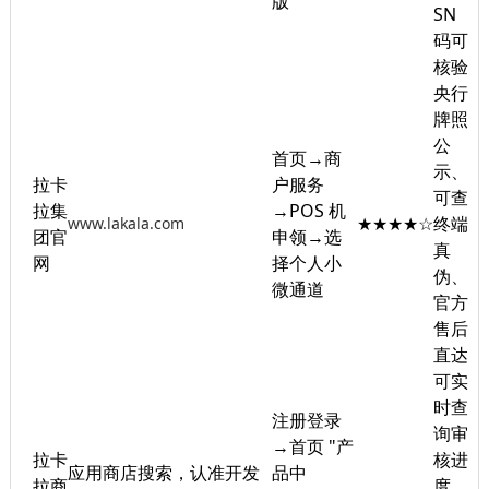
版"
SN
码可
核验
央行
牌照
公
首页→商
示、
拉卡
户服务
可查
拉集
→POS 机
★★★★☆
终端
www.lakala.com
团官
申领→选
真
网
择个人小
伪、
微通道
官方
售后
直达
可实
时查
注册登录
询审
→首页 "产
拉卡
核进
应用商店搜索，认准开发
品中
拉商
度、