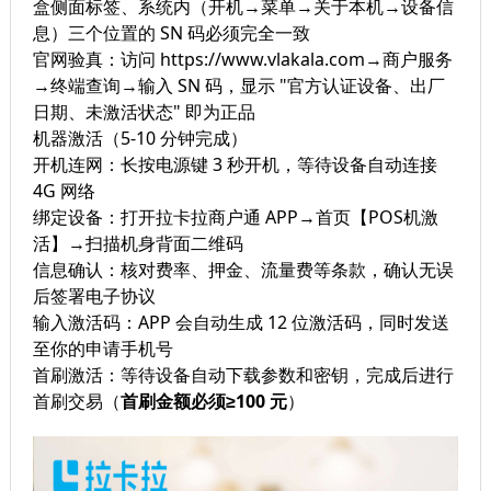
盒侧面标签、系统内（开机→菜单→关于本机→设备信
息）三个位置的 SN 码必须完全一致
官网验真：访问 https://www.vlakala.com→商户服务
→终端查询→输入 SN 码，显示 "官方认证设备、出厂
日期、未激活状态" 即为正品
机器激活（5-10 分钟完成）
开机连网：长按电源键 3 秒开机，等待设备自动连接
4G 网络
绑定设备：打开拉卡拉商户通 APP→首页【POS机激
活】→扫描机身背面二维码
信息确认：核对费率、押金、流量费等条款，确认无误
后签署电子协议
输入激活码：APP 会自动生成 12 位激活码，同时发送
至你的申请手机号
首刷激活：等待设备自动下载参数和密钥，完成后进行
首刷交易（
首刷金额必须≥100 元
）