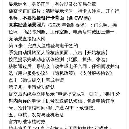
显示姓名、身份证号、有效期及公安局公章
储蓄卡正面照片：清晰显示卡号、持卡人姓名、开户行
名称，
不要拍摄银行卡背面（含 CVV 码）
真实经营场景照片
（2026 年强制要求）：门头照、摊
位照、商品陈列照、工作室照、电商店铺截图三选一，
无场景直接拒入网
第 6 步：完成人脸核验与电子签约
系统自动跳转至人脸核验页面，点击【开始核验】
按照提示完成动态活体检测（眨眼、摇头、张嘴）
核验通过后，系统会自动生成电子合同，仔细阅读并勾
选《用户服务协议》《隐私政策》《支付服务协议》
点击【确认提交】完成申请
第 7 步：申请成功确认
提交后系统会立即显示 "申请提交成功" 页面，同时
1 分
钟内
向你的申请手机号发送确认短信，包含申请订单
号、预计审核时间和商户通 APP 下载链接。
五、审核、发货与验机激活
官方标准审核时效
拉卡拉采用 "AI 自动审核 + 人工风控复核" 双模式：