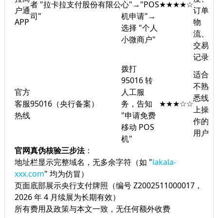
者 "拉卡拉支付股份有限公
心"→"POS
★★★★☆
户通
订单
司"
机申请"→
APP
物
选择 "个人
流、
小微商户"
交易
记录
拨打
适合
95016 转
不熟
官方
人工服
悉线
客服
95016（央行备案）
务，告知
★★★☆☆
上操
热线
"申请免费
作的
移动 POS
用户
机"
官网真伪核验三步法
：
地址栏显示完整域名，无多余字符（如 "
lakala-
xxx.com
" 均为仿冒）
页面底部展示央行支付牌照（编号 Z2002511000017，
2026 年 4 月续展为长期有效）
所有费用及政策与本文一致，无任何额外收费