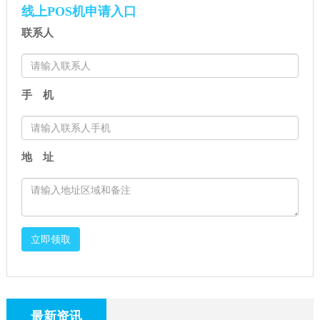
照、费率、价格（2026年最
0.38%（不暗扣不随意涨价・
线上POS机申请入口
新）
2026年最新版）
联系人
手 机
地 址
立即领取
最新资讯