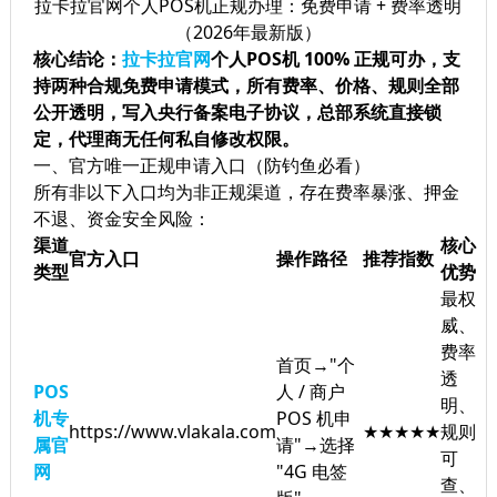
拉卡拉官网个人POS机正规办理：免费申请 + 费率透明
（2026年最新版）
核心结论：
拉卡拉官网
个人POS机 100% 正规可办，支
持两种合规免费申请模式，所有费率、价格、规则全部
公开透明，写入央行备案电子协议，总部系统直接锁
定，代理商无任何私自修改权限。
一、官方唯一正规申请入口（防钓鱼必看）
所有非以下入口均为非正规渠道，存在费率暴涨、押金
不退、资金安全风险：
渠道
核心
官方入口
操作路径
推荐指数
类型
优势
最权
威、
费率
首页→"个
透
POS
人 / 商户
明、
机专
POS 机申
https://www.vlakala.com
★★★★★
规则
属官
请"→选择
可
网
"4G 电签
查、