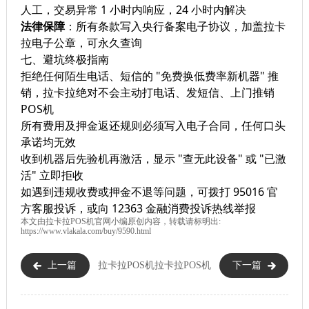
人工，交易异常 1 小时内响应，24 小时内解决
法律保障
：所有条款写入央行备案电子协议，加盖拉卡
拉电子公章，可永久查询
七、避坑终极指南
拒绝任何陌生电话、短信的 "免费换低费率新机器" 推
销，拉卡拉绝对不会主动打电话、发短信、上门推销
POS机
所有费用及押金返还规则必须写入电子合同，任何口头
承诺均无效
收到机器后先验机再激活，显示 "查无此设备" 或 "已激
活" 立即拒收
如遇到违规收费或押金不退等问题，可拨打 95016 官
方客服投诉，或向 12363 金融消费投诉热线举报
本文由
拉卡拉POS机
官网小编原创内容，转载请标明出:
https://www.vlakala.com/buy/9590.html
上一篇
拉卡拉POS机
拉卡拉POS机
下一篇
正规安全一清机：官网可查牌
官方费率：刷卡 0.6% 扫码