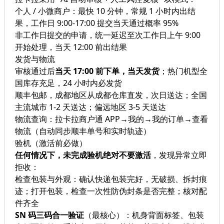
个人 / 小微商户：最快 10 分钟，常规 1 小时内出结
果，工作日 9:00-17:00 提交当天通过概率 95%
非工作日提交的申请，统一延迟至次工作日上午 9:00
开始处理，当天 12:00 前出结果
发货与物流
审核通过后
当天 17:00 前下单，当天发货
；热门机型全
国库存充足，24 小时内必发货
顺丰包邮，成都地区从成都仓库直发，次日送达；全国
主流城市 1-2 天送达；偏远地区 3-5 天送达
物流查询：拉卡拉商户通 APP→我的→我的订单→查看
物流（自动同步顺丰单号和实时轨迹）
验机（激活前必做）
任何情况下，未完成验机绝对不要激活
，发现异常立即
拒收：
检查包装与外观：确认快递包装完好，无破损、拆封痕
迹；打开包装，检查一次性防伪封条是否完整；核对配
件齐全
SN 码三码合一验证
（最核心）：机身背面标签、包装