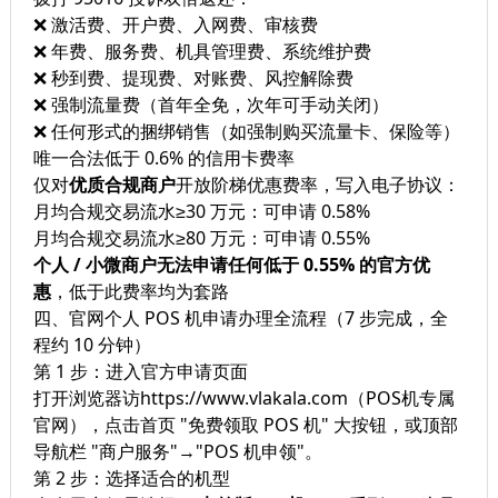
❌ 激活费、开户费、入网费、审核费
❌ 年费、服务费、机具管理费、系统维护费
❌ 秒到费、提现费、对账费、风控解除费
❌ 强制流量费（首年全免，次年可手动关闭）
❌ 任何形式的捆绑销售（如强制购买流量卡、保险等）
唯一合法低于 0.6% 的信用卡费率
仅对
优质合规商户
开放阶梯优惠费率，写入电子协议：
月均合规交易流水≥30 万元：可申请 0.58%
月均合规交易流水≥80 万元：可申请 0.55%
个人 / 小微商户无法申请任何低于 0.55% 的官方优
惠
，低于此费率均为套路
四、官网个人 POS 机申请办理全流程（7 步完成，全
程约 10 分钟）
第 1 步：进入官方申请页面
打开浏览器访https://www.vlakala.com（POS机专属
官网），点击首页 "免费领取 POS 机" 大按钮，或顶部
导航栏 "商户服务"→"POS 机申领"。
第 2 步：选择适合的机型