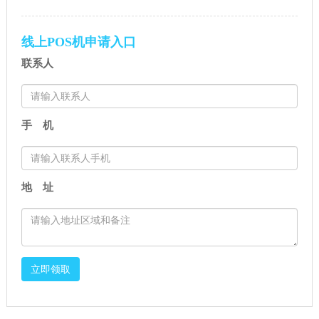
半年报：归母净利润5.11亿元，
一码”是什么意思？对POS机办
同比增长54.69%!
理有什么影响？
线上POS机申请入口
联系人
手 机
地 址
立即领取