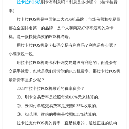
拉卡拉POS机
刷卡有利息吗？利息是多少呢？（拉卡拉费
率）
拉卡拉POS机是中国第二大POS机品牌，市场份额和交易量
都在全国排名第一的品牌，是个人和商家好评率最高的刷卡
机。是一款快捷高效的POS机终端。
用拉卡拉POS机刷卡扫码交易有利息吗？利息是多少呢？
小编来说一说。
用拉卡拉POS机刷卡和扫码交易是没有利息的，但是会有
交易手续费，也就是我们常常说的POS机费率。那拉卡拉POS机
最新费率是多少呢？
2023年拉卡拉POS机最近的费率多少？
①、刷卡交易费率是按照每笔0.6%元来结算的。
②、云闪付单笔交易费率是按照0.35%收取的。
③、扫花呗、微信的费率是按照0.35%结算的。
拉卡拉支付POS机的费率一直是稳定的，通过正规的机构