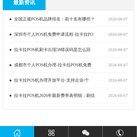
最新资讯
● 全国正规POS机品牌排名：前十名有哪些？
2026-08-07
● 深圳市个人POS机免费申请流程-拉卡拉PO
2026-08-07
● 拉卡拉POS机刷卡出现58错误码是怎么回
2026-08-07
● 成都市个人POS机办理-拉卡拉POS机免费
2026-08-07
● 拉卡拉POS机办理开放平台-支持企业/个
2026-08-07
● 拉卡拉POS机2026年最新费率表明细：刷信
2026-08-07