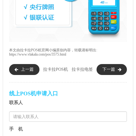
本文由
拉卡拉POS机
官网小编原创内容，转载请标明出:
https://www.vlakala.com/pos/3575.html
上一篇
拉卡拉POS机
拉卡拉电签
下一篇
一共有几款产品？个人POS机办
POS机优势及特点介绍
理推荐哪款？
线上POS机申请入口
联系人
手 机