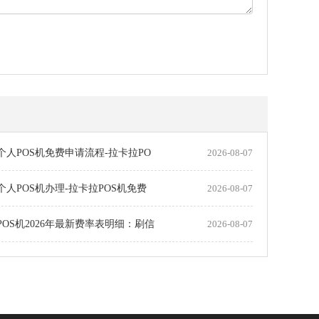
个人POS机免费申请流程-拉卡拉PO
2026-08-07
个人POS机办理-拉卡拉POS机免费
2026-08-07
POS机2026年最新费率表明细：刷信
2026-08-07