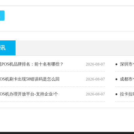
取
讯
规POS机品牌排名：前十名有哪些？
2026-08-07
● 深圳市
POS机刷卡出现58错误码是怎么回
2026-08-07
● 成都市
POS机办理开放平台-支持企业/个
2026-08-07
● 拉卡拉