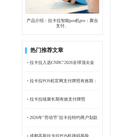
产品介绍：拉卡拉智能pos机pro：聚合
支付、
热门推荐文章
▪
拉卡拉入选CNBC“2026全球顶尖金
融科技
▪
拉卡拉POS机官网支付牌照有效期：
2026年5
▪
拉卡拉续展长期有效支付牌照
▪
2026年"劳动节"拉卡拉特约商户划款
通知
▪
成都高新拉卡拉POS机跳码风险