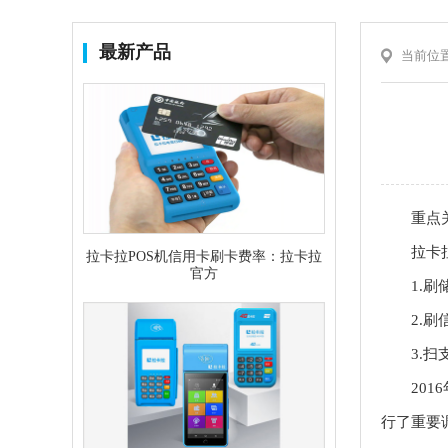
最新产品
当前位
重点关
拉卡拉费
拉卡拉POS机信用卡刷卡费率：拉卡拉
官方
1.刷储
2.刷信
3.扫支付
2016
行了重要调