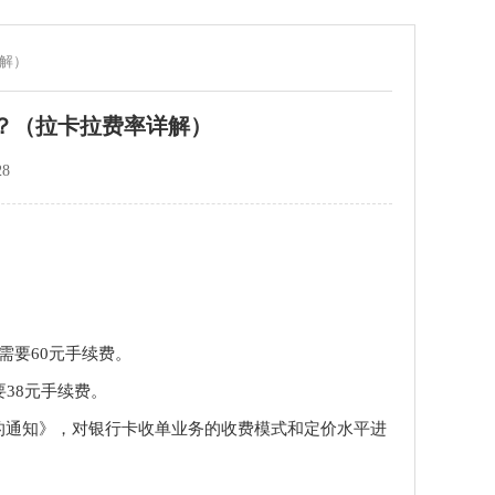
详解）
少？（拉卡拉费率详解）
28
需要60元手续费。
要38元手续费。
的通知》，对银行卡收单业务的收费模式和定价水平进