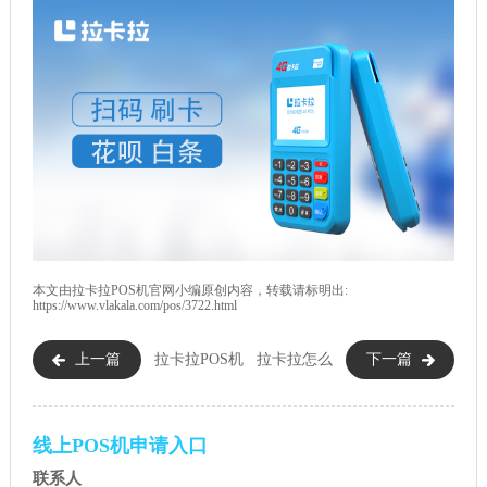
本文由
拉卡拉POS机
官网小编原创内容，转载请标明出:
https://www.vlakala.com/pos/3722.html
上一篇
拉卡拉POS机
拉卡拉怎么
下一篇
刷10000元费率是多少？（拉卡
样？拉卡拉是最大的第三方支
拉最新费率）
付公司吗？
线上POS机申请入口
联系人