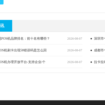
取
讯
规POS机品牌排名：前十名有哪些？
2026-08-07
● 深圳市
POS机刷卡出现58错误码是怎么回
2026-08-07
● 成都市
POS机办理开放平台-支持企业/个
2026-08-07
● 拉卡拉