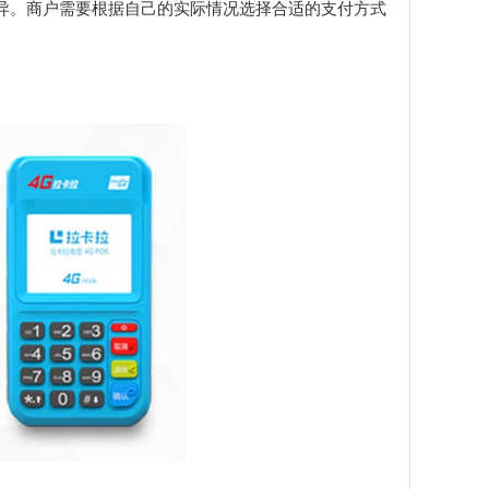
而异。商户需要根据自己的实际情况选择合适的支付方式