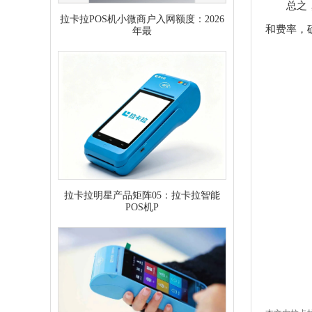
总之，在
拉卡拉POS机小微商户入网额度：2026
和费率，
年最
拉卡拉明星产品矩阵05：拉卡拉智能
POS机P