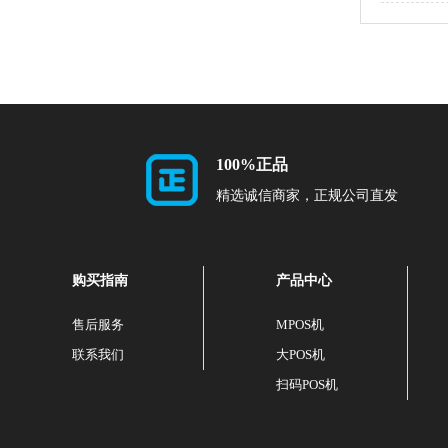
100%正品
精选诚信商家，正规公司直发
购买指南
产品中心
售后服务
MPOS机
联系我们
大POS机
扫码POS机