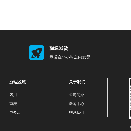
极速发货
承诺在48小时之内发货
办理区域
关于我们
四川
公司简介
重庆
新闻中心
更多...
联系我们