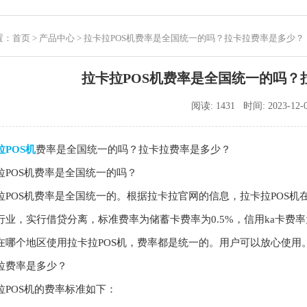
置：
首页
>
产品中心
> 拉卡拉POS机费率是全国统一的吗？拉卡拉费率是多少？
拉卡拉POS机费率是全国统一的吗？
阅读: 1431 时间: 2023-12-
拉POS机
费率是全国统一的吗？拉卡拉费率是多少？
OS机费率是全国统一的吗？
OS机费率是全国统一的。根据拉卡拉官网的信息，拉卡拉POS机在2
行业，实行借贷分离，标准费率为储蓄卡费率为0.5%，信用ka卡费率
个地区使用拉卡拉POS机，费率都是统一的。用户可以放心使用
费率是多少？
OS机的费率标准如下：