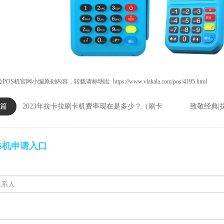
POS机
官网小编原创内容，转载请标明出:
https://www.vlakala.com/pos/4195.html
篇
2023年拉卡拉刷卡机费率现在是多少？（刷卡
致敬经典|
0.38% ）
S机申请入口