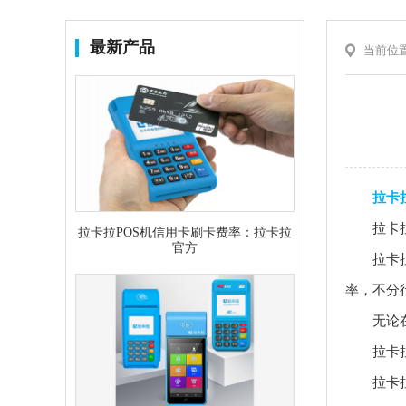
最新产品
当前位
拉卡
拉卡拉P
拉卡拉POS机信用卡刷卡费率：拉卡拉
官方
拉卡拉P
率，不分
无论在哪
拉卡拉
拉卡拉P