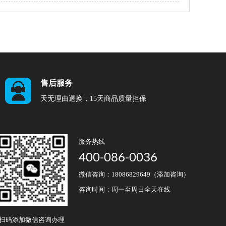
售后服务
天无理由退换，15天商品质量担保
服务热线
400-086-0036
微信咨询：18086829649（添加咨询）
咨询时间：周一至周日全天在线
扫码添加微信咨询办理