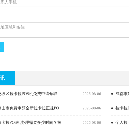
取
讯
龙坡区拉卡拉POS机免费申请领取
2026-08-06
● 成都市
佛山市免费申领全新拉卡拉正规PO
2026-08-06
● 拉卡拉
6年拉卡拉POS机办理需要多少时间？拉
2026-08-06
● 个人