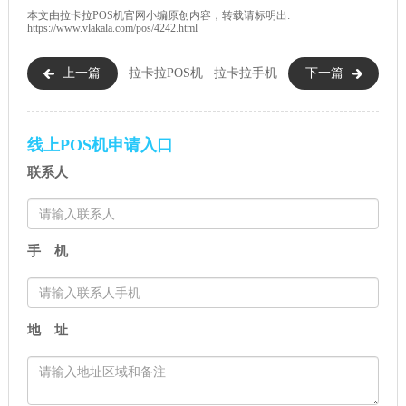
本文由
拉卡拉POS机
官网小编原创内容，转载请标明出:
https://www.vlakala.com/pos/4242.html
上一篇
拉卡拉POS机
拉卡拉手机
下一篇
综合评分好吗？
pos亮相深圳金博会，手机变为
POS机！
线上POS机申请入口
联系人
手 机
地 址