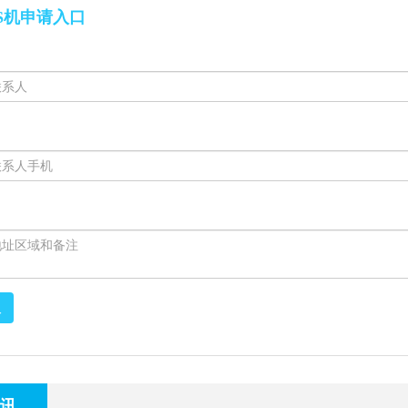
S机申请入口
取
讯