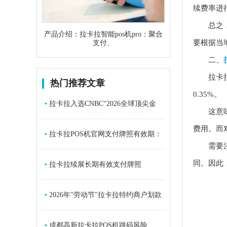
续费率进
总之，根
产品介绍：拉卡拉智能pos机pro：聚合
要根据当
支付、
二、
拉卡拉P
热门推荐文章
0.35%。
▪
拉卡拉入选CNBC“2026全球顶尖金
这意味着
费用。而
融科技
▪
拉卡拉POS机官网支付牌照有效期：
需要注意
同。因此
2026年5
▪
拉卡拉续展长期有效支付牌照
▪
2026年"劳动节"拉卡拉特约商户划款
通知
▪
成都高新拉卡拉POS机跳码风险