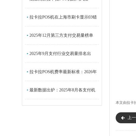
+2026正规
▪
拉卡拉POS机在上海市刷卡显示03错
误码
▪
2025年12月第三方支付交易量榜单
出炉：拉
▪
2025年9月支付行业交易量排名出
炉：总交
▪
拉卡拉POS机费率最新标准：2026年
官网公
▪
最新数据出炉：2025年8月各支付机
本文由
拉卡拉
构交易
上一