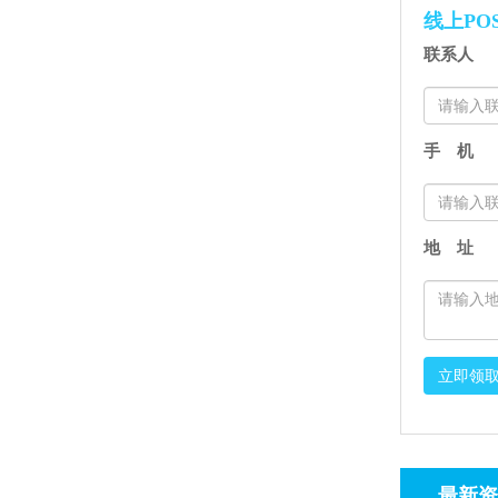
线上PO
联系人
手 机
地 址
立即领
最新资