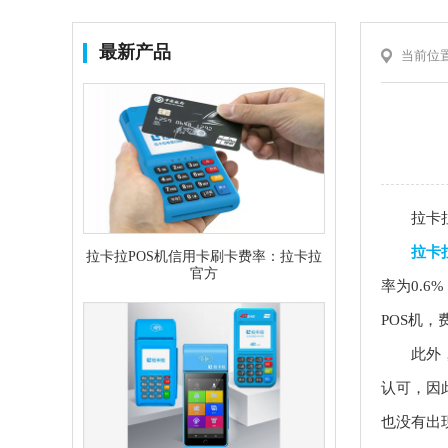
最新产品
当前位
拉卡拉P
拉卡
拉卡拉POS机信用卡刷卡费率：拉卡拉
官方
率为0.
POS机
此外，拉
认可，因
也没有出