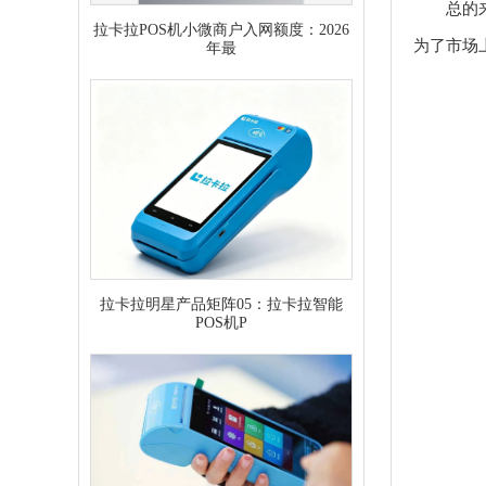
总的来说
拉卡拉POS机小微商户入网额度：2026
为了市场
年最
拉卡拉明星产品矩阵05：拉卡拉智能
POS机P