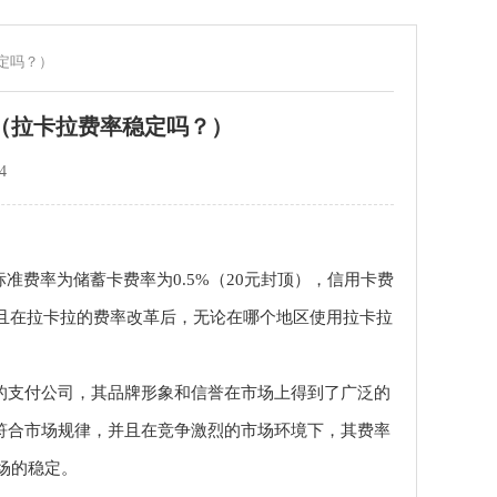
定吗？）
（拉卡拉费率稳定吗？）
4
准费率为储蓄卡费率为0.5%（20元封顶），信用卡费
，并且在拉卡拉的费率改革后，无论在哪个地区使用拉卡拉
的支付公司，其品牌形象和信誉在市场上得到了广泛的
符合市场规律，并且在竞争激烈的市场环境下，其费率
场的稳定。