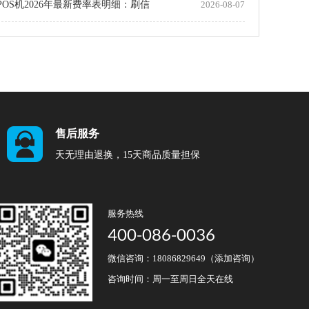
POS机2026年最新费率表明细：刷信
2026-08-07
售后服务
天无理由退换，15天商品质量担保
服务热线
400-086-0036
微信咨询：18086829649（添加咨询）
咨询时间：周一至周日全天在线