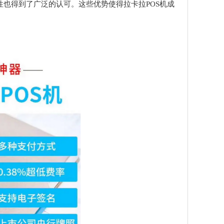
也得到了广泛的认可。这些优势使得拉卡拉POS机成