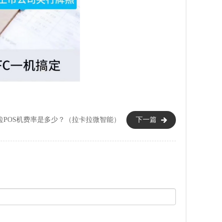
拉POS机费率是多少？（拉卡拉微智能）
下一篇