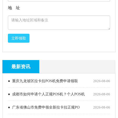
地 址
立即领取
最新资讯
● 重庆九龙坡区拉卡拉POS机免费申请领取
2026-08-06
● 成都市如何申请个人正规POS机？个人POS机
2026-08-06
● 广东省佛山市免费申领全新拉卡拉正规PO
2026-08-06