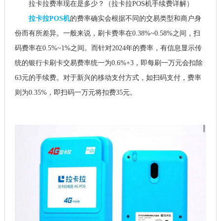
拉卡拉费率现在是多少？（拉卡拉POS机手续费详解）
拉卡拉POS机
的费率确实会根据不同的交易类型和商户身
份而有所差异。一般来说，刷卡费率在0.38%~0.58%之间，扫
码费率在0.5%~1%之间。而针对2024年的费率，有信息显示传
统的银行卡刷卡交易费率统一为0.6%+3，即每刷一万元会扣除
63元的手续费。对于新兴的移动支付方式，如扫码支付，费率
则为0.35%，即扫码一万元将扣费35元。