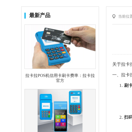
最新产品
当前位
关于拉卡
一、拉卡
拉卡拉POS机信用卡刷卡费率：拉卡拉
官方
1.
刷
2.
扫