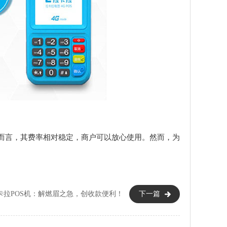
而言，其费率相对稳定，商户可以放心使用。然而，为
卡拉POS机：解燃眉之急，创收款便利！
下一篇