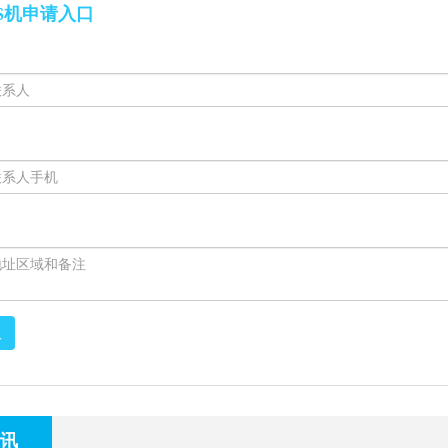
S机申请入口
取
讯