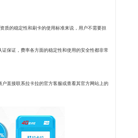
资质的稳定性和刷卡的使用标准来说，用户不需要担
认证保证，费率各方面的稳定性和使用的安全性都非常
商户直接联系拉卡拉的官方客服或查看其官方网站上的