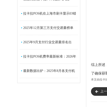
+2026正规
▪
拉卡拉POS机在上海市刷卡显示03错
误码
▪
2025年12月第三方支付交易量榜单
出炉：拉
▪
2025年9月支付行业交易量排名出
炉：总交
▪
拉卡拉POS机费率最新标准：2026年
综上所述
官网公
▪
最新数据出炉：2025年8月各支付机
了确保获
本文由
拉卡拉
构交易
上一