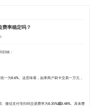
拉费率稳定吗？
0
和归纳：
率统一为
0.6%
。这意味着，如果商户刷卡交易一万元，
呗、微信支付等扫码交易费率为
0.35%
或
0.48%
。具体费