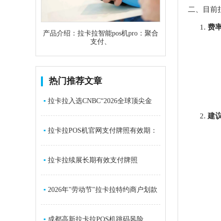
二、目前
1.
费
产品介绍：拉卡拉智能pos机pro：聚合
支付、
热门推荐文章
▪
拉卡拉入选CNBC“2026全球顶尖金
2.
建
融科技
▪
拉卡拉POS机官网支付牌照有效期：
2026年5
▪
拉卡拉续展长期有效支付牌照
▪
2026年"劳动节"拉卡拉特约商户划款
通知
▪
成都高新拉卡拉POS机跳码风险