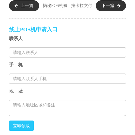
上一篇
揭秘POS机费
拉卡拉支付
下一篇
率差异：为何有0.38%与0.6%之
宝扫码牌，支付新体验，快捷
分？
又安全！
线上POS机申请入口
联系人
手 机
地 址
立即领取