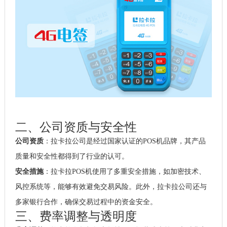
二、公司资质与安全性
公司资质
：拉卡拉公司是经过国家认证的POS机品牌，其产品
质量和安全性都得到了行业的认可。
安全措施
：拉卡拉POS机使用了多重安全措施，如加密技术、
风控系统等，能够有效避免交易风险。此外，拉卡拉公司还与
多家银行合作，确保交易过程中的资金安全。
三、费率调整与透明度