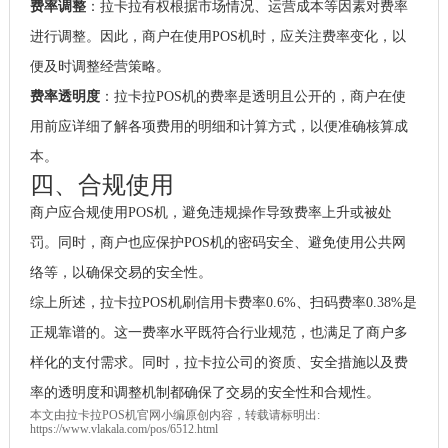
费率调整
：拉卡拉有权根据市场情况、运营成本等因素对费率
进行调整。因此，商户在使用POS机时，应关注费率变化，以
便及时调整经营策略。
费率透明度
：拉卡拉POS机的费率是透明且公开的，商户在使
用前应详细了解各项费用的明细和计算方式，以便准确核算成
本。
四、合规使用
商户应合规使用POS机，避免违规操作导致费率上升或被处
罚。同时，商户也应保护POS机的密码安全、避免使用公共网
络等，以确保交易的安全性。
综上所述，拉卡拉POS机刷信用卡费率0.6%、扫码费率0.38%是
正规靠谱的。这一费率水平既符合行业规范，也满足了商户多
样化的支付需求。同时，拉卡拉公司的资质、安全措施以及费
率的透明度和调整机制都确保了交易的安全性和合规性。
本文由
拉卡拉POS机
官网小编原创内容，转载请标明出:
https://www.vlakala.com/pos/6512.html