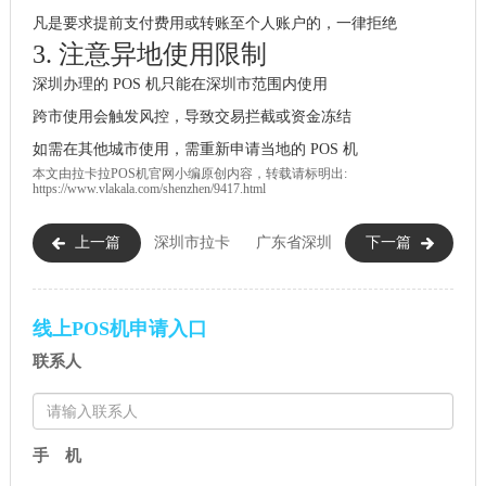
凡是要求提前支付费用或转账至个人账户的，一律拒绝
3. 注意异地使用限制
深圳办理的 POS 机只能在深圳市范围内使用
跨市使用会触发风控，导致交易拦截或资金冻结
如需在其他城市使用，需重新申请当地的 POS 机
本文由
拉卡拉POS机
官网小编原创内容，转载请标明出:
https://www.vlakala.com/shenzhen/9417.html
上一篇
深圳市拉卡
广东省深圳
下一篇
拉POS机申请领取官网能办理电
市2026年拉卡拉官网办理POS机
签版吗？与出纸机区别？
材料：移动POS机简化流程全解
线上POS机申请入口
联系人
手 机