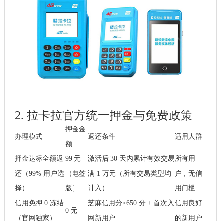
2. 拉卡拉官方统一押金与免费政策
押金金
办理模式
返还条件
适用人群
额
押金达标全额返
99 元
激活后 30 天内累计有效交易
所有用
还（99% 用户选
（电签
满 1 万元（所有交易类型均
户，无信
择）
版）
计入）
用门槛
信用免押 0 冻结
芝麻信用分≥650 分 + 首次入
信用良好
0 元
（官网独家）
网新用户
的新用户