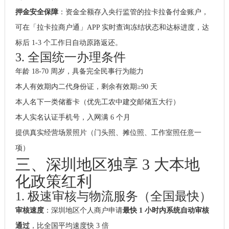
押金安全保障
：资金全额存入央行监管的拉卡拉备付金账户，
可在「拉卡拉商户通」APP 实时查询冻结状态和达标进度，达
标后 1-3 个工作日自动原路返还。
3. 全国统一办理条件
年龄 18-70 周岁，具备完全民事行为能力
本人有效期内二代身份证，剩余有效期≥90 天
本人名下一类储蓄卡（优先工农中建交邮储五大行）
本人实名认证手机号，入网满 6 个月
提供真实经营场景照片（门头照、摊位照、工作室照任意一
项）
三、深圳地区独享 3 大本地
化政策红利
1. 极速审核与物流服务（全国最快）
审核速度
：深圳地区个人商户申请
最快 1 小时内系统自动审核
通过
，比全国平均速度快 3 倍