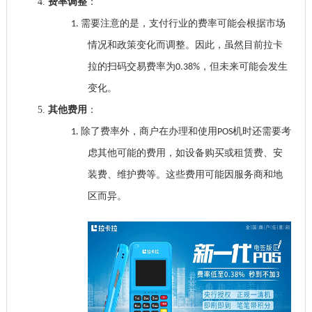
4.
费率调整
：
1.
需要注意的是，支付行业的费率可能会根据市场
情况和政策变化而调整。因此，虽然目前拉卡
拉的扫码交易费率为
0.38%
，但未来可能会发生
变化。
5.
其他费用
：
1.
除了费率外，商户在办理和使用
POS
机时还需要考
虑其他可能的费用，如设备购买或租赁费、安
装费、维护费等。这些费用可能因服务商和地
区而异。