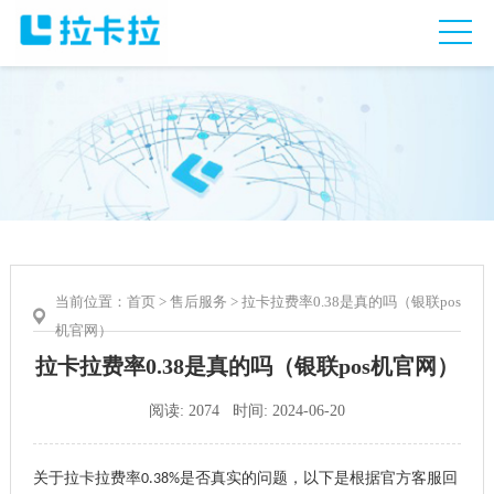
当前位置：
首页
>
售后服务
> 拉卡拉费率0.38是真的吗（银联pos
机官网）
拉卡拉费率0.38是真的吗（银联pos机官网）
阅读: 2074 时间: 2024-06-20
关于拉卡拉费率
0.38%
是否真实的问题，以下是根据官方客服回