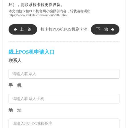
坏），需联系拉卡拉更换设备。
本文由
拉卡拉POS机
官网小编原创内容，转载请标明出:
https://www.vlakala.com/souhou/7907.html
上一篇
拉卡拉POS机
POS机刷卡消
下一篇
开机无法刷卡怎么回事？
费的6个注意事项！这些细节很
重要
线上POS机申请入口
联系人
手 机
地 址