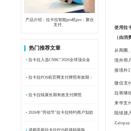
产品介绍：拉卡拉智能pos机pro：聚合
支付、
使用拉
（由消
热门推荐文章
从商圈
▪
拉卡拉入选CNBC“2026全球顶尖金
境外用
接境外
融科技
▪
拉卡拉POS机官网支付牌照有效期：
微信支
拉将继
2026年5
▪
拉卡拉续展长期有效支付牌照
来华支
▪
2026年"劳动节"拉卡拉特约商户划款
陆续接入
Zalopay
通知
▪
成都高新拉卡拉POS机跳码风险