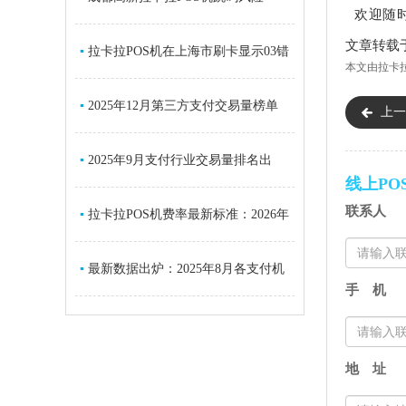
欢迎随
文章转载
+2026正规
▪
拉卡拉POS机在上海市刷卡显示03错
本文由
拉卡拉
误码
▪
2025年12月第三方支付交易量榜单
上一
出炉：拉
▪
2025年9月支付行业交易量排名出
线上PO
联系人
炉：总交
▪
拉卡拉POS机费率最新标准：2026年
官网公
▪
最新数据出炉：2025年8月各支付机
手 机
构交易
地 址