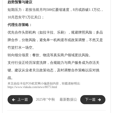
趋势预警与建议
短期压力：若按当前月均500亿萎缩速度，8月或跌破1.1万亿，
10月恐失守1万亿关口；
代理生存策略：
优先合作头部机构（如拉卡拉、乐刷），规避牌照风险；多品
牌合作，分散风险，避免单一机构退市或政策调整，不然又是
竹篮打水一场空。
转向细分场景：餐饮、物流等真实商户领域更抗风险。
支付行业正经历深度洗牌，合规能力与商户服务成为存活关
键。建议从业者关注政策动态，及时调整合作策略以应对挑
战。
本文由
拉卡拉POS机
官网小编原创内容，转载请标明出:
https://www.vlakala.com/news/8075.html
上一篇
2025年"中秋
最新数据公
下一篇
&国庆"拉卡拉特约商户划款通
布：2025年6月支付行业总交易