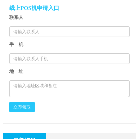
知！
量数据出炉，拉卡拉排名第
线上POS机申请入口
一，交易总量大跌！
联系人
手 机
地 址
立即领取